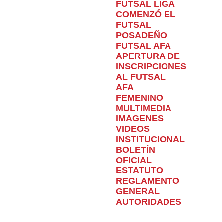
FUTSAL LIGA
COMENZÓ EL
FUTSAL
POSADEÑO
FUTSAL AFA
APERTURA DE
INSCRIPCIONES
AL FUTSAL
AFA
FEMENINO
MULTIMEDIA
IMAGENES
VIDEOS
INSTITUCIONAL
BOLETÍN
OFICIAL
ESTATUTO
REGLAMENTO
GENERAL
AUTORIDADES
Home
Infantiles
EL FÚTBOL INFANTIL CERRÓ EL AÑO
A LO GRANDE