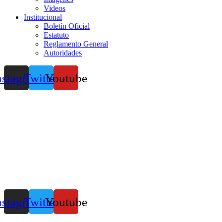
Videos
Institucional
Boletín Oficial
Estatuto
Reglamento General
Autoridades
nstagram
Twitter
Youtube
nstagram
Twitter
Youtube