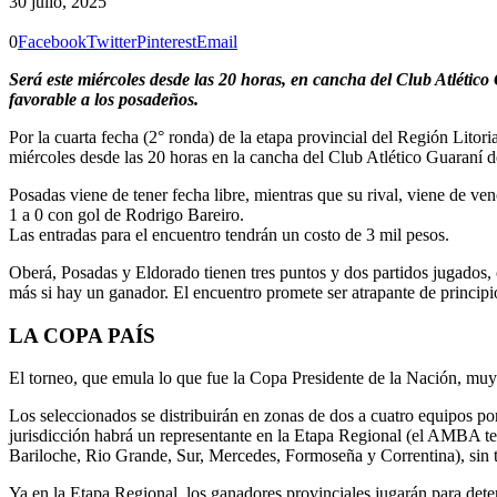
30 julio, 2025
0
Facebook
Twitter
Pinterest
Email
Será este miércoles desde las 20 horas, en cancha del Club Atlético
favorable a los posadeños.
Por la cuarta fecha (2° ronda) de la etapa provincial del Región Litori
miércoles desde las 20 horas en la cancha del Club Atlético Guaraní d
Posadas viene de tener fecha libre, mientras que su rival, viene de v
1 a 0 con gol de Rodrigo Bareiro.
Las entradas para el encuentro tendrán un costo de 3 mil pesos.
Oberá, Posadas y Eldorado tienen tres puntos y dos partidos jugados, c
más si hay un ganador. El encuentro promete ser atrapante de principio
LA COPA PAÍS
El torneo, que emula lo que fue la Copa Presidente de la Nación, muy p
Los seleccionados se distribuirán en zonas de dos a cuatro equipos por 
jurisdicción habrá un representante en la Etapa Regional (el AMBA te
Bariloche, Rio Grande, Sur, Mercedes, Formoseña y Correntina), sin te
Ya en la Etapa Regional, los ganadores provinciales jugarán para deter