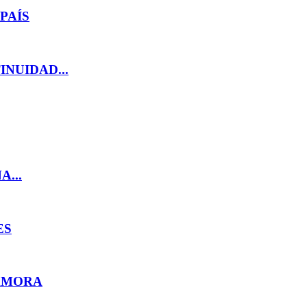
PAÍS
NUIDAD...
...
ES
CAMORA