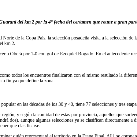
 Guaraní del km 2 por la 4° fecha del certamen que reune a gran parte
al Norte de la Copa País, la selección posadeña visita a la selección de 
el km 2.
encer a Oberá por 1-0 con gol de Ezequiel Bogado. En el antecedente re
omo todos los encuentros finalizaron con el mismo resultado la diferenc
 a fin ya que define la zona.
opular en las décadas de los 30 y 40, tiene 77 selecciones y tres etapas
región, y según la cantidad de estas por provincia, aquellos que sorteen l
ndrá dos), aunque algunas selecciones ya se clasifican directamente a
ner que clasificarse.
minar quién representará al territorio en la Etapa Final. Allí, se coron