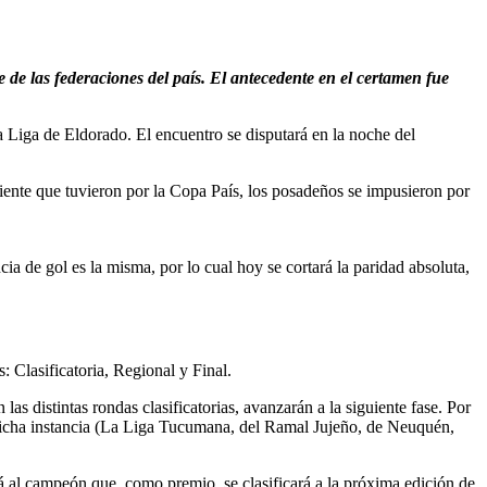
 de las federaciones del país. El antecedente en el certamen fue
la Liga de Eldorado. El encuentro se disputará en la noche del
ciente que tuvieron por la Copa País, los posadeños se impusieron por
ia de gol es la misma, por lo cual hoy se cortará la paridad absoluta,
: Clasificatoria, Regional y Final.
as distintas rondas clasificatorias, avanzarán a la siguiente fase. Por
 dicha instancia (La Liga Tucumana, del Ramal Jujeño, de Neuquén,
ará al campeón que, como premio, se clasificará a la próxima edición de