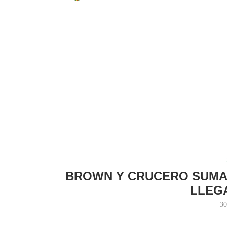
Home
Super Liga
BROWN Y CRUCERO SUMARON
BROWN Y CRUCERO SUMAR
LLEGA
30