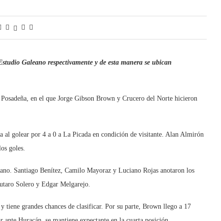
 Estudio Galeano respectivamente y de esta manera se ubican
a Posadeña, en el que Jorge Gibson Brown y Crucero del Norte hicieron
da al golear por 4 a 0 a La Picada en condición de visitante. Alan Almirón
os goles.
leano. Santiago Benítez, Camilo Mayoraz y Luciano Rojas anotaron los
autaro Solero y Edgar Melgarejo.
 y tiene grandes chances de clasificar. Por su parte, Brown llego a 17
ar ante Huracán, se mantiene expectante en la cuarta posición.