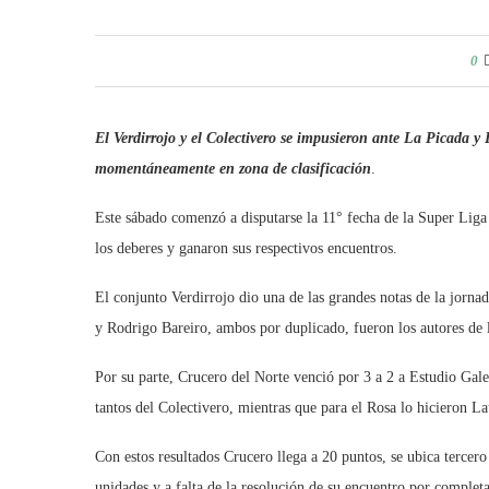
0
El Verdirrojo y el Colectivero se impusieron ante La Picada y
momentáneamente en zona de clasificación
.
Este sábado comenzó a disputarse la 11° fecha de la Super Lig
los deberes y ganaron sus respectivos encuentros.
El conjunto Verdirrojo dio una de las grandes notas de la jorna
y Rodrigo Bareiro, ambos por duplicado, fueron los autores de l
Por su parte, Crucero del Norte venció por 3 a 2 a Estudio Ga
tantos del Colectivero, mientras que para el Rosa lo hicieron L
Con estos resultados Crucero llega a 20 puntos, se ubica tercero
unidades y a falta de la resolución de su encuentro por complet