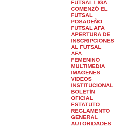
FUTSAL LIGA
COMENZÓ EL
FUTSAL
POSADEÑO
FUTSAL AFA
APERTURA DE
INSCRIPCIONES
AL FUTSAL
AFA
FEMENINO
MULTIMEDIA
IMAGENES
VIDEOS
INSTITUCIONAL
BOLETÍN
OFICIAL
ESTATUTO
REGLAMENTO
GENERAL
AUTORIDADES
Home
Super Liga
LA CANTERA VENCIÓ A BROWN Y
ASEGURÓ SU LUGAR EN SEMIS