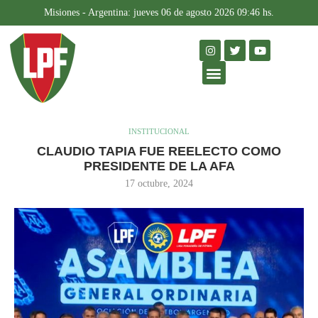
Misiones - Argentina: jueves 06 de agosto 2026 09:46 hs.
FÚTBOL FEMENINO
Home
INSTITUCIONAL
CLAUDIO TAPIA FUE REELECTO
COMO PRESIDENTE DE LA AFA
INSTITUCIONAL
CLAUDIO TAPIA FUE REELECTO COMO
PRESIDENTE DE LA AFA
17 octubre, 2024