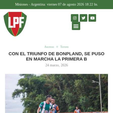
Misiones - Argentina: viernes 07 de agosto 2026 18:22 hs.
FÚTBOL FEMENINO
Home
Torneo
Ascenso
CON EL TRIUNFO DE
BONPLAND, SE PUSO EN MARCHA LA PRIMERA B
Ascenso
Torneo
CON EL TRIUNFO DE BONPLAND, SE PUSO
EN MARCHA LA PRIMERA B
24 marzo, 2026