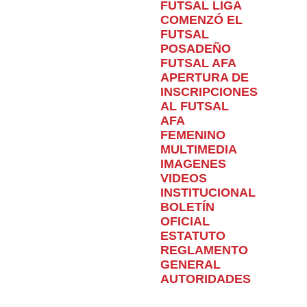
FUTSAL LIGA
COMENZÓ EL
FUTSAL
POSADEÑO
FUTSAL AFA
APERTURA DE
INSCRIPCIONES
AL FUTSAL
AFA
FEMENINO
MULTIMEDIA
IMAGENES
VIDEOS
INSTITUCIONAL
BOLETÍN
OFICIAL
ESTATUTO
REGLAMENTO
GENERAL
AUTORIDADES
Home
Torneo
Ascenso
LA INTERMEDIA Y EL
ASCENSO COMENZARÁN EL 21 DE MARZO