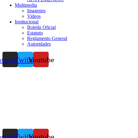
Multimedia
Imagenes
Videos
Institucional
Boletín Oficial
Estatuto
Reglamento General
Autoridades
nstagram
Twitter
Youtube
nstagram
Twitter
Youtube