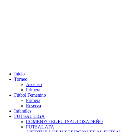
Misiones - Argentina: jueves 06 de agosto 2026 06:58 hs.
Inicio
Torneo
Ascenso
Primera
Fútbol Femenino
Primera
Reserva
Infantiles
FUTSAL LIGA
COMENZÓ EL FUTSAL POSADEÑO
FUTSAL AFA