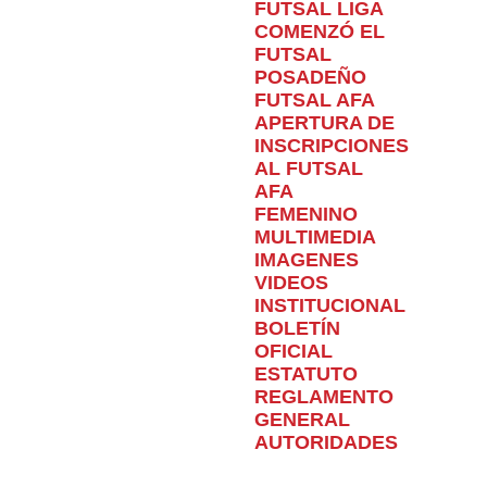
FUTSAL LIGA
COMENZÓ EL
FUTSAL
POSADEÑO
FUTSAL AFA
APERTURA DE
INSCRIPCIONES
AL FUTSAL
AFA
FEMENINO
MULTIMEDIA
IMAGENES
VIDEOS
INSTITUCIONAL
BOLETÍN
OFICIAL
ESTATUTO
REGLAMENTO
GENERAL
AUTORIDADES
Home
Torneo
Ascenso
PARA AGENDAR: EL
DOMINGO SE DEFINIRÁN A LOS FINALISTAS DEL ASCENSO