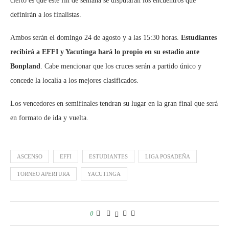
cierto es que este fin de semana se disputarán los encuentros que
definirán a los finalistas.
Ambos serán el domingo 24 de agosto y a las 15:30 horas.
Estudiantes
recibirá a EFFI y Yacutinga hará lo propio en su estadio ante
Bonpland
. Cabe mencionar que los cruces serán a partido único y
concede la localía a los mejores clasificados.
Los vencedores en semifinales tendran su lugar en la gran final que será
en formato de ida y vuelta.
ASCENSO
EFFI
ESTUDIANTES
LIGA POSADEÑA
TORNEO APERTURA
YACUTINGA
0