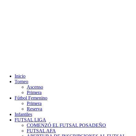
Misiones - Argentina: sábado 08 de agosto 2026 14:40 hs.
Inicio
Torneo
Ascenso
Primera
Fútbol Femenino
Primera
Reserva
Infantiles
FUTSAL LIGA
COMENZÓ EL FUTSAL POSADEÑO
FUTSAL AFA