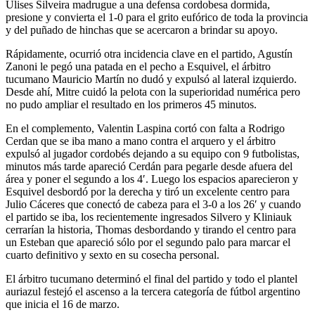
Ulises Silveira madrugue a una defensa cordobesa dormida,
presione y convierta el 1-0 para el grito eufórico de toda la provincia
y del puñado de hinchas que se acercaron a brindar su apoyo.
Rápidamente, ocurrió otra incidencia clave en el partido, Agustín
Zanoni le pegó una patada en el pecho a Esquivel, el árbitro
tucumano Mauricio Martín no dudó y expulsó al lateral izquierdo.
Desde ahí, Mitre cuidó la pelota con la superioridad numérica pero
no pudo ampliar el resultado en los primeros 45 minutos.
En el complemento, Valentin Laspina cortó con falta a Rodrigo
Cerdan que se iba mano a mano contra el arquero y el árbitro
expulsó al jugador cordobés dejando a su equipo con 9 futbolistas,
minutos más tarde apareció Cerdán para pegarle desde afuera del
área y poner el segundo a los 4′. Luego los espacios aparecieron y
Esquivel desbordó por la derecha y tiró un excelente centro para
Julio Cáceres que conectó de cabeza para el 3-0 a los 26′ y cuando
el partido se iba, los recientemente ingresados Silvero y Kliniauk
cerrarían la historia, Thomas desbordando y tirando el centro para
un Esteban que apareció sólo por el segundo palo para marcar el
cuarto definitivo y sexto en su cosecha personal.
El árbitro tucumano determinó el final del partido y todo el plantel
auriazul festejó el ascenso a la tercera categoría de fútbol argentino
que inicia el 16 de marzo.