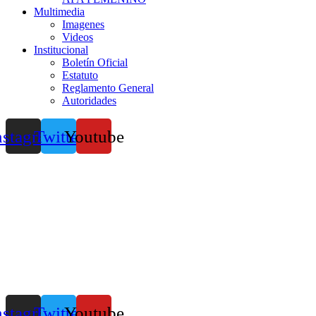
Multimedia
Imagenes
Videos
Institucional
Boletín Oficial
Estatuto
Reglamento General
Autoridades
nstagram
Twitter
Youtube
nstagram
Twitter
Youtube