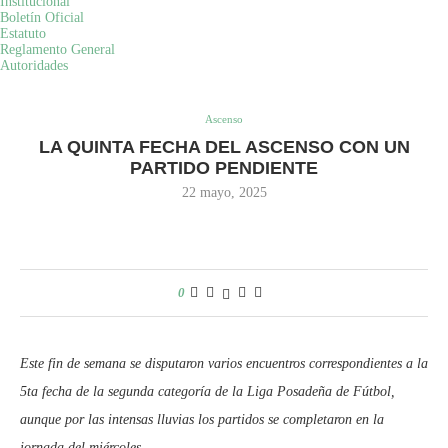
Institucional
Boletín Oficial
Estatuto
Reglamento General
Home
Torneo
Ascenso
LA QUINTA FECHA DEL
Autoridades
ASCENSO CON UN PARTIDO PENDIENTE
Ascenso
LA QUINTA FECHA DEL ASCENSO CON UN
PARTIDO PENDIENTE
22 mayo, 2025
0
Este fin de semana se disputaron varios encuentros correspondientes a la
5ta fecha de la segunda categoría de la Liga Posadeña de Fútbol,
aunque por las intensas lluvias los partidos se completaron en la
jornada del miércoles.