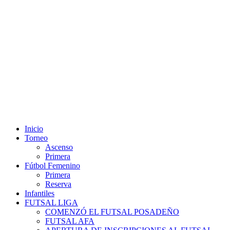
Misiones - Argentina: sábado 08 de agosto 2026 04:38 hs.
Inicio
Torneo
Ascenso
Primera
Fútbol Femenino
Primera
Reserva
Infantiles
FUTSAL LIGA
COMENZÓ EL FUTSAL POSADEÑO
FUTSAL AFA