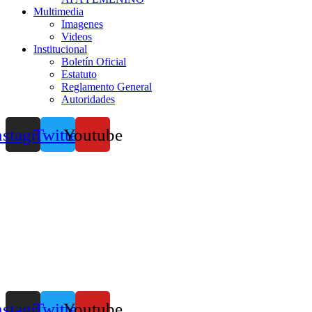
Multimedia
Imagenes
Videos
Institucional
Boletín Oficial
Estatuto
Reglamento General
Autoridades
nstagram
Twitter
Youtube
nstagram
Twitter
Youtube