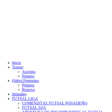
Misiones - Argentina: jueves 06 de agosto 2026 06:51 hs.
Inicio
Torneo
Ascenso
Primera
Fútbol Femenino
Primera
Reserva
Infantiles
FUTSAL LIGA
COMENZÓ EL FUTSAL POSADEÑO
FUTSAL AFA