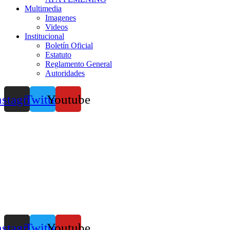
Multimedia
Imagenes
Videos
Institucional
Boletín Oficial
Estatuto
Reglamento General
Autoridades
nstagram
Twitter
Youtube
nstagram
Twitter
Youtube