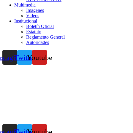
Multimedia
Imagenes
Videos
Institucional
Boletín Oficial
Estatuto
Reglamento General
Autoridades
nstagram
Twitter
Youtube
nstagram
Twitter
Youtube