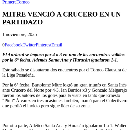
Primera
Torneo
MITRE VENCIÓ A CRUCERO EN UN
PARTIDAZO
1 noviembre, 2025
0
Facebook
Twitter
Pinterest
Email
El Auriazul se impuso por 4 a 3 en uno de los encuentros válidos
por la 6° fecha. Además Santa Ana y Huracán igualaron 1-1.
Este sábado se disputaron dos encuentros por el Torneo Clausura de
la Liga Posadeña.
Por la 6° fecha, Bartolomé Mitre logró un gran triunfo en Santa Inés
ante Crucero del Norte por 4-3. Ian Barrios x3 y Gonzalo Melgarejo
fueron los autores de los goles para la visita en tanto que Ernesto
“Pinti” Álvarez en tres ocasiones también, marcó para el Colectivero
que perdió el invicto pero sigue líder de su zona.
Por otra parte, Atlético Santa Ana y Huracán igualaron 1 a 1. Walter