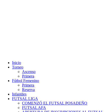
Misiones - Argentina: sábado 08 de agosto 2026 14:08 hs.
Inicio
Torneo
Ascenso
Primera
Fútbol Femenino
Primera
Reserva
Infantiles
FUTSAL LIGA
COMENZÓ EL FUTSAL POSADEÑO
FUTSAL AFA