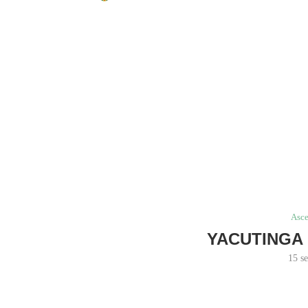
Home
Torneo
Ascenso
YACUTINGA GRIT
Asc
YACUTINGA
15 s